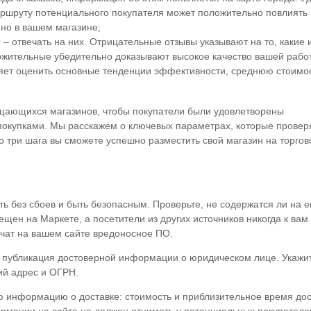
ршруту потенциального покупателя может положительно повлиять
но в вашем магазине;
 – отвечать на них. Отрицательные отзывы указывают на то, какие
ожительные убедительно доказывают высокое качество вашей рабо
ляет оценить основные тенденции эффективности, среднюю стоимо
ещающихся магазинов, чтобы покупатели были удовлетворены
покупками. Мы расскажем о ключевых параметрах, которые прове
о три шага вы сможете успешно разместить свой магазин на торгов
ь без сбоев и быть безопасным. Проверьте, не содержатся ли на е
щен на Маркете, а посетители из других источников никогда к вам
учат на вашем сайте вредоносное ПО.
- публикация достоверной информации о юридическом лице. Укажи
ий адрес и ОГРН.
ую информацию о доставке: стоимость и приблизительное время до