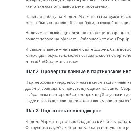
товаров, а также доступные регионы. Поиск этой ин
или отвлекать от главной цели посещения.
Начиная работу на Яндекс.Маркете, вы загружаете св
может быть доставлен без проблем, и каждой позиции 
Наличие всплывающих окон на странице товарного п
вашего товара на Маркете. Избавьтесь от окон PopUp 
И самое главное – на вашем сайте должна быть возм
клик», где покупатель может оставить свой номер те
кнопкой «Оформить заказ».
Шаг 2. Проверьте данные в партнерском ин
Партнерским интерфейсом называется ваш личный каб
должны совпадать с присутствующими на сайте. Сверь
выбранным в интерфейсе, скорректируйте условия дост
выдачи заказов, если предлагаете своим клиентам заб
Шаг 3. Подготовьте менеджеров
Яндекс.Маркет тщательно следит за качеством работ
Сотрудники службы контроля качества выступают в р