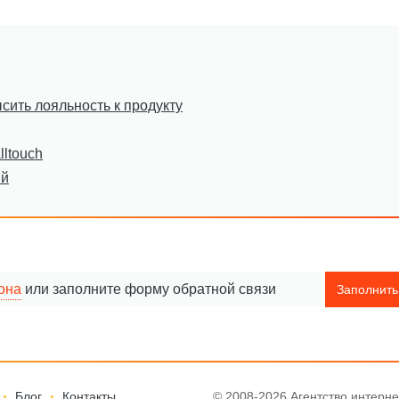
сить лояльность к продукту
ltouch
ий
она
или заполните форму обратной связи
Заполнит
Блог
Контакты
© 2008-2026 Агентство интерне