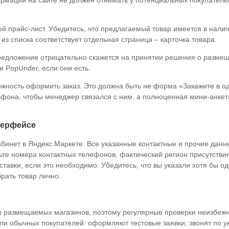
формации на сайте не должен отнимать у потенциальных покупател
ой прайс-лист. Убедитесь, что предлагаемый товар имеется в налич
из списка соответствует отдельная страница – карточка товара.
редложение отрицательно скажется на принятии решения о разме
и PopUnder, если они есть.
ожность оформить заказ. Это должна быть не форма «Закажите в о
лефона, чтобы менеджер связался с ним, а полноценная мини-анкет
терфейсе
инет в Яндекс.Маркете. Все указанные контактные и прочие данн
те номера контактных телефонов, фактический регион присутствия
авки, если это необходимо. Убедитесь, что вы указали хотя бы од
рать товар лично.
ы размещаемых магазинов, поэтому регулярные проверки неизбеж
оли обычных покупателей: оформляют тестовые заявки, звонят по 