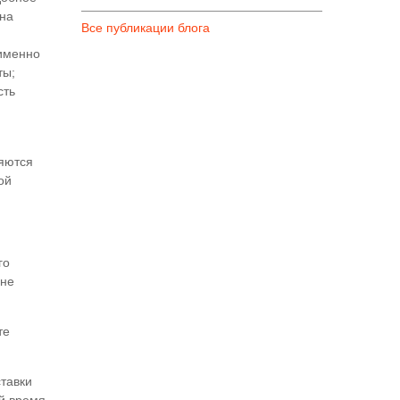
 на
Все публикации блога
 именно
ты;
сть
ряются
ой
го
 не
те
ставки