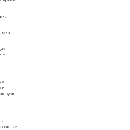
ей время
ии,
щении
дин
а с
ые
 с
ин пункт
ны.
указанным