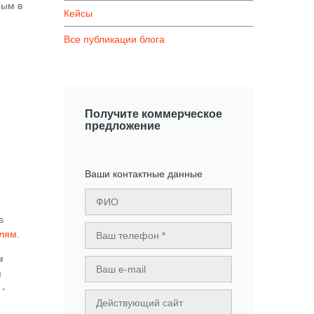
ным в
Кейсы
е
Все публикации блога
Получите коммерческое
предложение
Ваши контактные данные
s
елям
.
м
м
 -