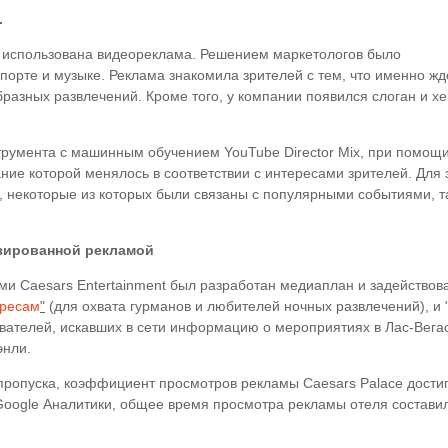
.
 использована видеореклама. Решением маркетологов было
порте и музыке. Реклама знакомила зрителей с тем, что именно жде
разных развлечений. Кроме того, у компании появился слоган и хе
трумента с машинным обучением YouTube Director Mix, при помощ
ние которой менялось в соответствии с интересами зрителей. Для 
 некоторые из которых были связаны с популярными событиями, т
изированной рекламой
ми Caesars Entertainment был разработан медиаплан и задействов
ересам
"
(для охвата гурманов и любителей ночных развлечений), и 
ователей, искавших в сети информацию о мероприятиях в Лас-Вегас
энли.
пропуска, коэффициент просмотров рекламы Caesars Palace дости
oogle Аналитики, общее время просмотра рекламы отеля состави