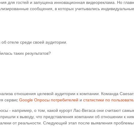
ния для гостей и запущена инновационная видеореклама. Но глав
лизированные сообщения, в которых учитывались индивидуальны
 об отеле среди своей аудитории.
илась таких результатов?
анализа отношения целевой аудитории к компании. Команда Caesar
уя сервис
Google Опросы потребителей
и
статистики по пользоват
сы - например, о том, какой курорт Лас-Вегаса они считают самы
пришли к выводу, что представления компании об отношении к ни
алеки от реальности. Следующий этап после выявления проблемы