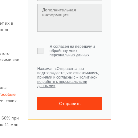
т их в
штэг
и
Я согласен на передачу и
обработку моих
этого
персональных данных
.
акими как
Нажимая «Отправить», вы
подтверждаете, что ознакомились,
приняли и согласны с
«Политикой
по работе с персональными
данными»
.
аны
"
особые
е, таких
Отправить
г 60% при
ло 11 млн