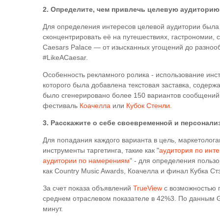
2. Определите, чем привлечь целевую аудиторию
Для определения интересов целевой аудитории была
сконцентрировать её на путешествиях, гастрономии, с
Caesars Palace — от изысканных угощений до разнооб
#LikeACaesar.
Особенность рекламного ролика - использование инс
которого была добавлена текстовая заставка, содержа
было сгенерировано более 150 вариантов сообщений,
фестиваль
Коачелла
или
Кубок Стенли
.
3. Расскажите о себе своевременной и персонал
Для попадания каждого варианта в цель, маркетолога
инструменты таргетинга, такие как "
аудитория по инт
аудитории по намерениям
" - для определения польз
как Country Music Awards, Коачелла и финал Кубка Ст
За счет показа объявлений
TrueView
с возможностью 
среднем отраслевом показателе в 42%3. По данным G
минут.