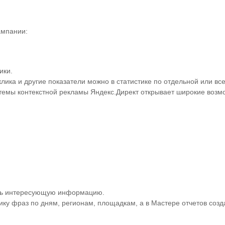
ампании:
ики.
клика и другие показатели можно в статистике по отдельной или вс
темы контекстной рекламы Яндекс.Директ открывает широкие возм
.
реть интересующую информацию.
ику фраз по дням, регионам, площадкам, а в Мастере отчетов соз