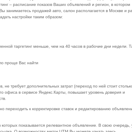
тинг – расписание показов Ваших объявлений и регион, в котором
Вы занимаетесь продажей авто, салон располагается в Москве и р
задать настройки таким образом:
енной таргетинг меньше, чем на 40 часов в рабочие дни недели. Т
ло проще Вас найти
, не требует дополнительных затрат (переход по ней стоит стольк
его офиса в сервисе Яндекс.Карты, повышает уровень доверия и
тв.
о переходить к корректировке ставок и редактированию объявлени
з которых показывается релевантное объявление. В свою очередь, 
сылка. О возможностях меток UTM Вы можете узнать здесь.