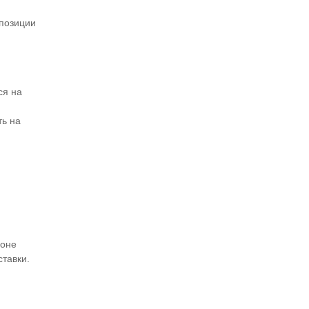
 позиции
ся на
ть на
ионе
ставки.