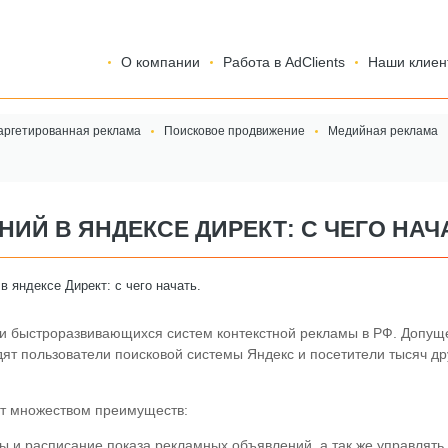
О компании
Работа в AdClients
Наши клиен
аргетированная реклама
Поисковое продвижение
Медийная реклама
ИЙ В ЯНДЕКСЕ ДИРЕКТ: С ЧЕГО НАЧ
 яндексе Директ: с чего начать.
 и быстроразвивающихся систем контекстной рекламы в РФ. Допущ
ят пользователи поисковой системы Яндекс и посетители тысяч др
ет множеством преимуществ:
ы и расписание показа рекламных объявлений, а так же управлять